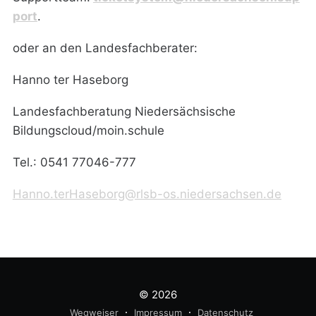
port
.
oder an den Landesfachberater:
Hanno ter Haseborg
Landesfachberatung Niedersächsische
Bildungscloud/moin.schule
Tel.: 0541 77046-777
Hanno.terHaseborg@rlsb-os.niedersachsen.de
© 2026
Wegweiser
Impressum
Datenschutz