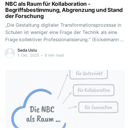
NBC als Raum für Kollaboration -
Begriffsbestimmung, Abgrenzung und Stand
der Forschung
„Die Gestaltung digitaler Transformationsprozesse in
Schulen ist weniger eine Frage der Technik als eine
Frage kollektiver Professionalisierung.“ (Eickelmann et
al., 2019) Ergebnisse unterschiedlicher Studien zeigen
Seda Uslu
auf, dass digitale Medien in unterrichtlichen Lehr-Lern-
1. Okt. 2025
•
9 min read
Prozessen von Lehrkräften noch nicht umfassend
genutzt werden (z.B. Eickelmann & Drossel, 2020).
Deutlich wird dabei auch, dass