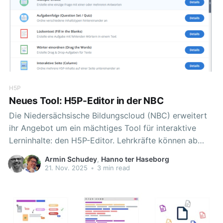
H5P
Neues Tool: H5P-Editor in der NBC
Die Niedersächsische Bildungscloud (NBC) erweitert
ihr Angebot um ein mächtiges Tool für interaktive
Lerninhalte: den H5P-Editor. Lehrkräfte können ab
sofort direkt in einem Raum interaktive H5P-
Armin Schudey
,
Hanno ter Haseborg
Lernmaterialien erstellen oder bereits bestehende
21. Nov. 2025
•
3 min read
Inhalte einfügen. Das Besondere: Es werden keine
Programmierkenntnisse benötigt! Mit dem intuitiven
Editorlassen sich per Drag-and-Drop professionelle
Lernmaterialien erstellen. Von