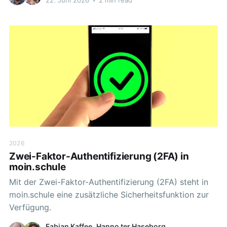
weiterhin zu nutzen und in die neue Raumstruktur zu
übernehmen. Teams in Räume umwandeln Bestehende
Teams können direkt in
2026
Zwei-Faktor-Authentifizierung (2FA) in
moin.schule
Mit der Zwei-Faktor-Authentifizierung (2FA) steht in
moin.schule eine zusätzliche Sicherheitsfunktion zur
Verfügung.
Fabian Kaffee
,
Hanno ter Haseborg