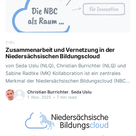
SVBL
Zusammenarbeit und Vernetzung in der
Niedersächsischen Bildungscloud
von Seda Uslu (NLQ), Christian Burrichter (NLQ) und
Sabine Radtke (MK) Kollaboration ist ein zentrales
Merkmal der Niedersächsischen Bildungscloud (NBC).
Ergebnisse unterschiedlicher Studien zeigen auf, dass
Christian Burrichter
,
Seda Uslu
digitale Medien in unterrichtlichen Lehr-Lern-
1. Nov. 2025
•
7 min read
Prozessen von Lehrkräften noch nicht umfassend
genutzt werden (z.B. Eickelmann & Drossel, 2020). Für
die Implementierung digitaler Medien im