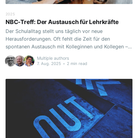
2025
NBC-Treff: Der Austausch für Lehrkräfte
Der Schulalltag stellt uns täglich vor neue
Herausforderungen. Oft fehlt die Zeit für den
spontanen Austausch mit Kolleginnen und Kollegen –
oder die passenden Ansprechpartner sind an der
Multiple authors
eigenen Schule nicht verfügbar. Gleichzeitig tauchen
7. Aug. 2025
•
2 min read
konkrete Fragen auf: zur Nutzung der NBC, zu den
Räumen, zu integrierten digitalen Tools oder zu
pädagogischen