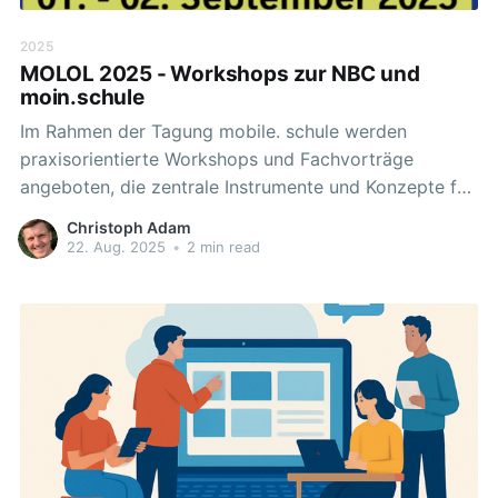
2025
MOLOL 2025 - Workshops zur NBC und
moin.schule
Im Rahmen der Tagung mobile. schule werden
praxisorientierte Workshops und Fachvorträge
angeboten, die zentrale Instrumente und Konzepte für
den digitalen Unterricht sowie die organisatorische
Christoph Adam
Umsetzung in schulischen Kontexten beleuchten. Die
22. Aug. 2025
•
2 min read
folgenden Angebote richten sich an Lehrkräfte,
Schulleitungen und weitere pädagogische Fachkräfte,
die ihre Kompetenzen im Bereich digitaler Bildung
erweitern und