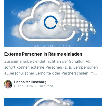
schulisches Personal flächendeckend, effizient und
bedarfsgerecht bei pädagogischen technischen
Externe Personen in Räume einladen
Zusammenarbeit endet nicht an der Schultür. Ab
sofort können externe Personen (z. B. Lehrpersonen
außerschulischer Lernorte oder Partnerschulen im
Ausland, Expertinnen, Experten oder Eltern) direkt in
Hanno ter Haseborg
Räume eingeladen werden. Hierfür gibt es zwei Wege:
6. Feb. 2026
•
2 min read
Direkte Einladung per E-Mail Über die Raum-
Einstellungen (Drei Punkte > Mitglieder verwalten > +
Mitglieder hinzufügen) steht