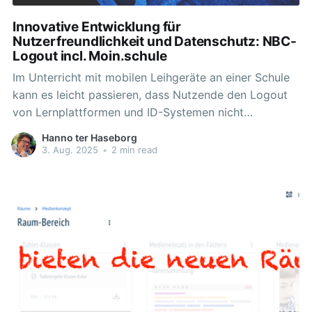
Innovative Entwicklung für
Nutzerfreundlichkeit und Datenschutz: NBC-
Logout incl. Moin.schule
Im Unterricht mit mobilen Leihgeräte an einer Schule
kann es leicht passieren, dass Nutzende den Logout
von Lernplattformen und ID-Systemen nicht
konsequent durchführen. Die nun veröffentlichte
Hanno ter Haseborg
kombinierte Abmeldefunktion der Niedersächsischen
3. Aug. 2025
•
2 min read
Bildungscloud führt ab sofort auch die Abmeldung
von moin.schule durch. Die Herausforderung der
doppelten Abmeldung Bislang war die Nutzung