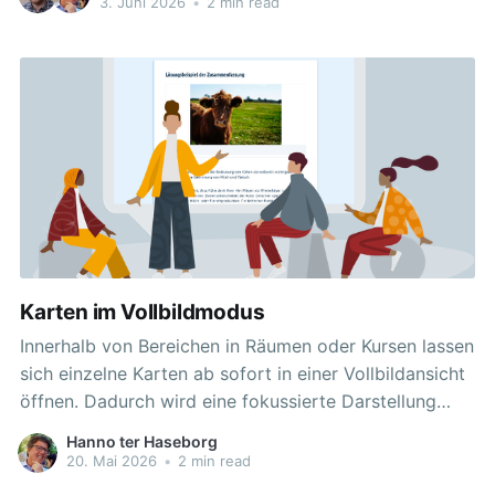
3. Juni 2026
•
2 min read
Karten im Vollbildmodus
Innerhalb von Bereichen in Räumen oder Kursen lassen
sich einzelne Karten ab sofort in einer Vollbildansicht
öffnen. Dadurch wird eine fokussierte Darstellung
einzelner Lerninhalte ermöglicht, was sich besonders
Hanno ter Haseborg
für hybride Unterrichtsformen und den Einsatz an
20. Mai 2026
•
2 min read
digitalen Tafeln anbietet. Andere Kartenelemente