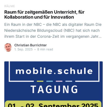
RÄUME
Raum für zeitgemäßen Unterricht, für
Kollaboration und für Innovation
Ein Raum in der NBC – die NBC als digitaler Raum Die
Niedersächsische Bildungscloud (NBC) hat sich nach
ihrem Start in der Corona-Zeit im vergangenen Jahr
deutlich weiterentwickelt. Mit neuem
Christian Burrichter
Erscheinungsbild, größerem Funktionsumfang und
1. Sep. 2025
•
8 min read
verbesserter Benutzerfreundlichkeit bietet sie
zahlreiche neue Möglichkeiten, die Unterricht
bereichern können. Und mit dem neuen Schuljahr gibt