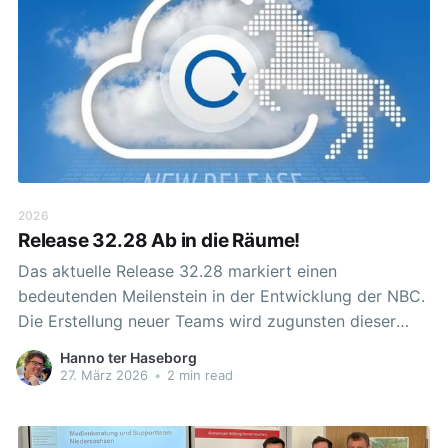
2026
Release 32.28 Ab in die Räume!
Das aktuelle Release 32.28 markiert einen
bedeutenden Meilenstein in der Entwicklung der NBC.
Die Erstellung neuer Teams wird zugunsten dieser
modernen Struktur eingestellt, um einen Schritt weiter
Hanno ter Haseborg
in Richtung einheitlicher Arbeitsstrukturen zu gehen. 🔒
27. März 2026
•
2 min read
Neue Projekte und Arbeitsgruppen in Räumen Alle
Teamfunktionen sind mit dem aktuellen Release final
in die