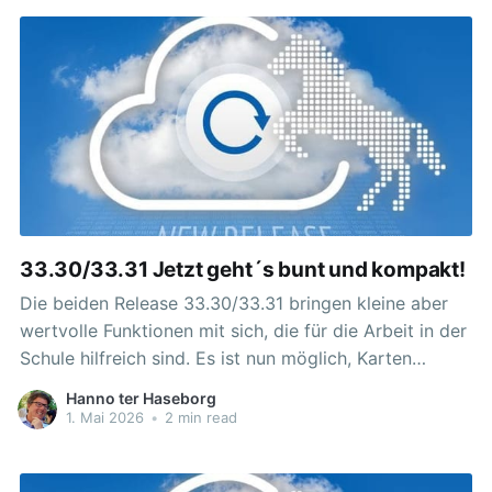
Gesamtvorhaben Adaptives Intelligentes System
33.30/33.31 Jetzt geht´s bunt und kompakt!
Die beiden Release 33.30/33.31 bringen kleine aber
wertvolle Funktionen mit sich, die für die Arbeit in der
Schule hilfreich sind. Es ist nun möglich, Karten
innerhalb von Bereichen farblich zu gestalten. Damit
Hanno ter Haseborg
lassen sich Lerninhalte besser hervorgehoben und
1. Mai 2026
•
2 min read
strukturieren. Die gewünschte Farbe wird über das
Drei-Punkte-Menü der