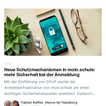
2026
Neue Schutzmechanismen in moin.schule:
mehr Sicherheit bei der Anmeldung
Mit der Einführung von DPoP wurde die
Anmeldeinfrastruktur von moin.schule um einen
wichtigen Sicherheitsbaustein erweitert. Dadurch
werden Benutzerkonten besser geschützt und
Fabian Kaffee
,
Hanno ter Haseborg
moderne Sicherheitsstandards konsequent umgesetzt.