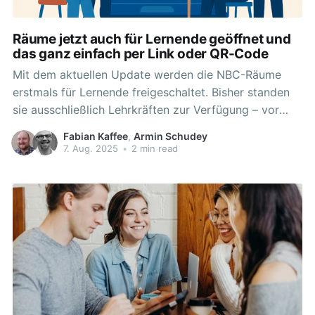
Räume jetzt auch für Lernende geöffnet und
das ganz einfach per Link oder QR-Code
Mit dem aktuellen Update werden die NBC-Räume
erstmals für Lernende freigeschaltet. Bisher standen
sie ausschließlich Lehrkräften zur Verfügung – vor
allem für schulübergreifende Kooperationen. Nun
Fabian Kaffee
,
Armin Schudey
eröffnen sich neue Möglichkeiten für den digital
7. Aug. 2025
•
2 min read
gestützten Unterricht direkt mit Schülerinnen und
Schülern: * Lernende können aktiv an Inhalten
mitarbeiten, z. B. in Gruppenarbeitsphasen Inhalte
sichern,