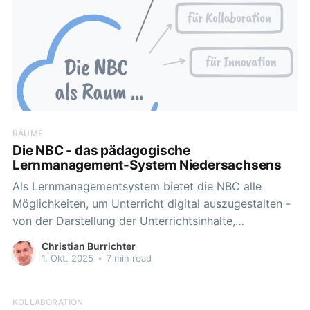
RÄUME
Die NBC - das pädagogische
Lernmanagement-System Niedersachsens
Als Lernmanagementsystem bietet die NBC alle
Möglichkeiten, um Unterricht digital auszugestalten -
von der Darstellung der Unterrichtsinhalte,
Lernobjekte und Medien über die Werkzeuge für das
Christian Burrichter
Lernen bis hin zu der Nutzenden- und Kursverwaltung.
1. Okt. 2025
•
7 min read
Inhalte in der NBC können dabei so angelegt werden,
dass sie auf die Anforderungen der eigenen
KOLLABORATION
Lerngruppen