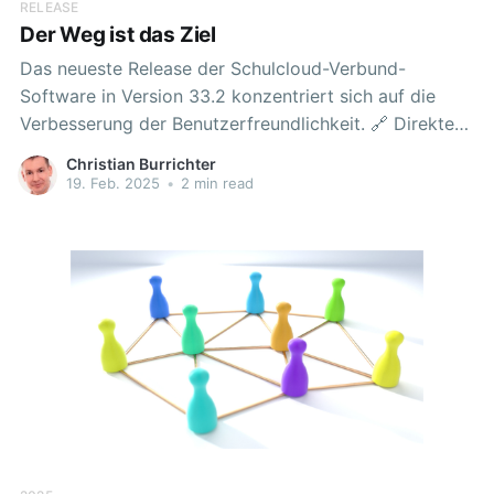
RELEASE
Der Weg ist das Ziel
Das neueste Release der Schulcloud-Verbund-
Software in Version 33.2 konzentriert sich auf die
Verbesserung der Benutzerfreundlichkeit. 🔗 Direkte
Verlinkung von Lernkarten Ab sofort können einzelne
Christian Burrichter
Karten mit Lerninhalten direkt über einen Link
19. Feb. 2025
•
2 min read
aufgerufen werden. Beim Öffnen eines solchen Links
fokussiert der Browser automatisch die
entsprechende Karte, was den Zugriff auf spezifische