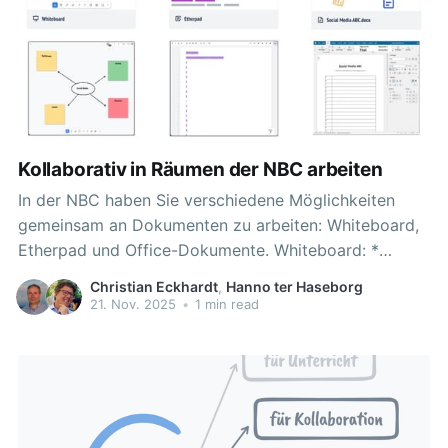
Kollaborativ in Räumen der NBC arbeiten
In der NBC haben Sie verschiedene Möglichkeiten
gemeinsam an Dokumenten zu arbeiten: Whiteboard,
Etherpad und Office-Dokumente. Whiteboard: *
Bieten ein grafisches, ansprechendes Format. *
Christian Eckhardt
,
Hanno ter Haseborg
Aktionen können während der Eingabe Personen
21. Nov. 2025
•
1 min read
zugeordnet werden. * Nach der Eingabe können
Aktionen jedoch nicht mehr zugeordnet werden. *
Beim Teilen von Kursen oder beim Anlegen von
Kurskopien werden