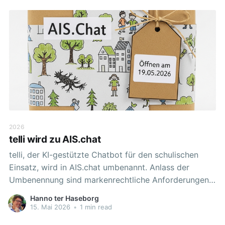
werden im Hintergrund gezielt ausgeblendet, sodass
eine Art Präsentationsmodus entsteht.
2026
telli wird zu AIS.chat
telli, der KI-gestützte Chatbot für den schulischen
Einsatz, wird in AIS.chat umbenannt. Anlass der
Umbenennung sind markenrechtliche Anforderungen.
Die Erlaubnis zur Nutzung der Marke „telli" endet mit
Hanno ter Haseborg
Ablauf des 19. Mai 2026. AIS.chat bleibt ein
15. Mai 2026
•
1 min read
eigenständiges Produkt und ist zugleich eng mit dem