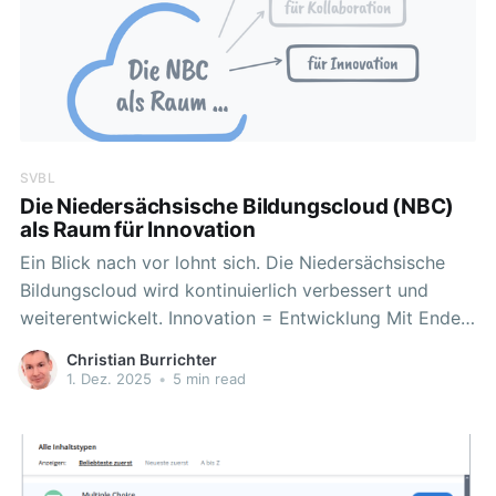
SVBL
Die Niedersächsische Bildungscloud (NBC)
als Raum für Innovation
Ein Blick nach vor lohnt sich. Die Niedersächsische
Bildungscloud wird kontinuierlich verbessert und
weiterentwickelt. Innovation = Entwicklung Mit Ende
des DigitalPakt Schule 2019-2024 wird die NBC
Christian Burrichter
offiziell kein „DigitalPakt-Entwicklungsprojekt“ mehr
1. Dez. 2025
•
5 min read
sein. Als digitales Lernmanagementsystem wird sie
dennoch immer weiterentwickelt werden, um
Funktionen zu vergrößern und so zukünftigen Bedarfe
gerecht zu werden.