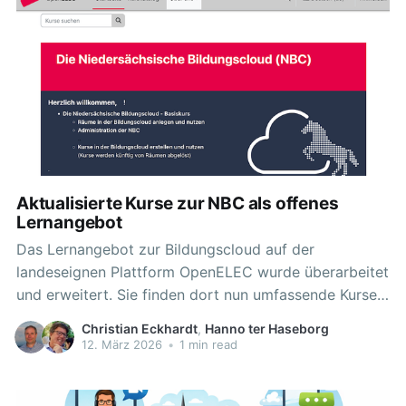
Niedersachsen (Niedersächsische Bildungscloud) zu
geben
Aktualisierte Kurse zur NBC als offenes
Lernangebot
Das Lernangebot zur Bildungscloud auf der
landeseignen Plattform OpenELEC wurde überarbeitet
und erweitert. Sie finden dort nun umfassende Kurse
zur Nutzung und Administration der NBC. In Form von
Christian Eckhardt
,
Hanno ter Haseborg
Video und interaktiven Präsentationen könne Sie sich
12. März 2026
•
1 min read
über die vielfältigen Möglichkeiten der
Niedersächsischen Bildungscloud informieren. Neben