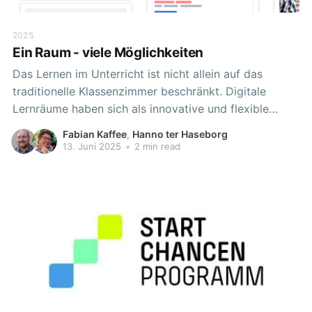
2025
Ein Raum - viele Möglichkeiten
Das Lernen im Unterricht ist nicht allein auf das
traditionelle Klassenzimmer beschränkt. Digitale
Lernräume haben sich als innovative und flexible
Alternativen etabliert, die es Lernenden ermöglichen,
Fabian Kaffee
,
Hanno ter Haseborg
Wissen auf eine interaktive und ansprechende Weise
13. Juni 2025
•
2 min read
zu erwerben. Diese Entwicklung hat nun auch Einzug
in die Niedersächsische Bildungscloud gehalten. Im
Folgenden soll ein