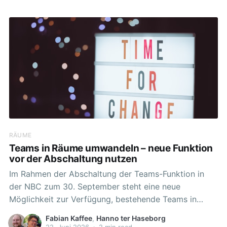
differenziert bereitstellen, um z.B. in Gruppenarbeit
mehrere Arbeitsaufträge parallel umzusetzen. Ab
sofort kann ein mehrspaltiger Bereich noch besser als
eine
RÄUME
Teams in Räume umwandeln – neue Funktion
vor der Abschaltung nutzen
Im Rahmen der Abschaltung der Teams-Funktion in
der NBC zum 30. September steht eine neue
Möglichkeit zur Verfügung, bestehende Teams in
Räume zu überführen. Diese Funktion unterstützt
Fabian Kaffee
,
Hanno ter Haseborg
Schulen dabei, vorhandene Gruppenstrukturen
22. Juni 2026
•
2 min read