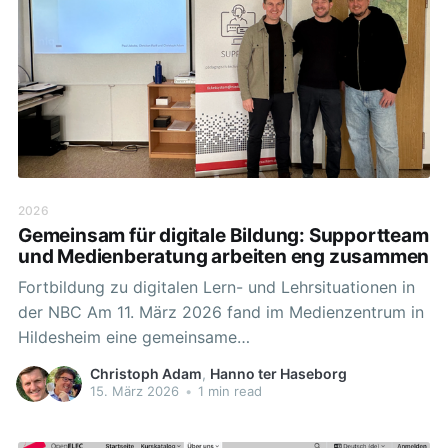
2026
Gemeinsam für digitale Bildung: Supportteam
und Medienberatung arbeiten eng zusammen
Fortbildung zu digitalen Lern- und Lehrsituationen in
der NBC Am 11. März 2026 fand im Medienzentrum in
Hildesheim eine gemeinsame
Fortbildungsveranstaltung des Supportteams sowie
Christoph Adam
,
Hanno ter Haseborg
der Medienberatung (Paul Jakobs und Christian Reiff)
15. März 2026
•
1 min read
statt. Ziel der Veranstaltung war es, Lehrkräften
Einblicke in die schulische IT-Infrastruktur des Landes