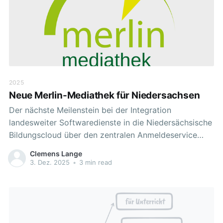
2025
Neue Merlin-Mediathek für Niedersachsen
Der nächste Meilenstein bei der Integration
landesweiter Softwaredienste in die Niedersächsische
Bildungscloud über den zentralen Anmeldeservice
moin.schule ist erreicht. Unter Federführung des NLQ
Clemens Lange
wurde die neue „Merlin-Mediathek“ ( https://merlin-
3. Dez. 2025
•
3 min read
mediathek.de ) über moin.schule ( https://moin.schule
) für alle Schulen in Niedersachsen, die eine offizielle
Schulnummer haben, angebunden. Was ist