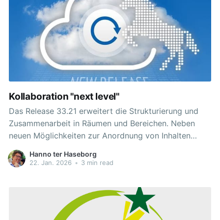
Kollaboration "next level"
Das Release 33.21 erweitert die Strukturierung und
Zusammenarbeit in Räumen und Bereichen. Neben
neuen Möglichkeiten zur Anordnung von Inhalten
werden Bearbeitungsrechte flexibler steuerbar und die
Hanno ter Haseborg
Arbeit mit Dateien in Bereichen deutlich vereinfacht.
22. Jan. 2026
•
3 min read
Office-Dokumente direkt in Bereichsordnern erstellen
In Dateiordnern (Bereichen) können Office-Dateien
auf Basis von Collabora direkt neu erstellt