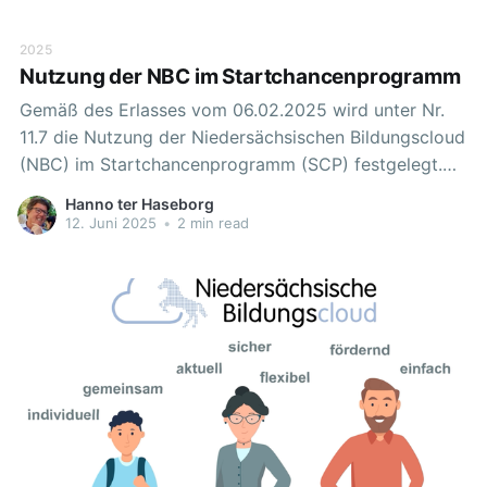
2025
Nutzung der NBC im Startchancenprogramm
Gemäß des Erlasses vom 06.02.2025 wird unter Nr.
11.7 die Nutzung der Niedersächsischen Bildungscloud
(NBC) im Startchancenprogramm (SCP) festgelegt.
Als Arbeitsplattform wird die NBC als landeseigenes
Hanno ter Haseborg
Lernmanagementsystem mit dem Anmeldeservice
12. Juni 2025
•
2 min read
moin.schule vom Land Niedersachsen kostenfrei zur
Verfügung gestellt. Nahezu alle Schulen aus dem SCP
und die