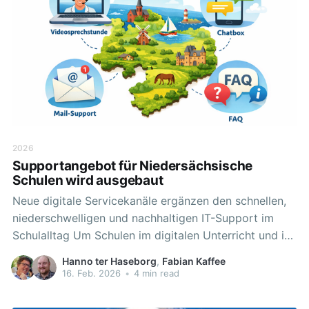
den umfassenden Kursen finden Sie auch
2026
Supportangebot für Niedersächsische
Schulen wird ausgebaut
Neue digitale Servicekanäle ergänzen den schnellen,
niederschwelligen und nachhaltigen IT-Support im
Schulalltag Um Schulen im digitalen Unterricht und im
administrativen Betrieb noch besser zu unterstützen,
Hanno ter Haseborg
,
Fabian Kaffee
wird das bestehende landesweite IT-Supportangebot
16. Feb. 2026
•
4 min read
mit zusätzlichen Kommunikationskanälen weiter
ausgebaut. Ziel ist es, Lehrkräfte, Schulleitungen und