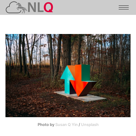
Photo by
Susan Q Yin
/
Unsplash