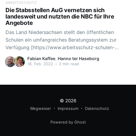
ARBEITSSCHUTZ
Die Stabsstellen AuG vernetzen sich
landesweit und nutzten die NBC für Ihre
Angebote
Das Land Niedersachsen stellt den öffentlichen
Schulen ein umfangreiches Beratungssystem zur
Verfügung [https://www.arbeitsschutz-schulen-
nds.de/startseite], das in allen Fragen des Arbeits-
Fabian Kaffee
,
Hanno ter Haseborg
und Gesundheitsschutzes kompetent berät und leistet
18. Feb. 2022
•
2 min read
damit einen wesentlichen Anteil an der
Gesunderhaltung von Lehrkräften, Beschäftigten und
Schulleitungen und auch indirekt von Schülerinnen
und Schülern. In der
© 2026
Wegweiser
Impressum
Datenschutz
Powered by Ghost