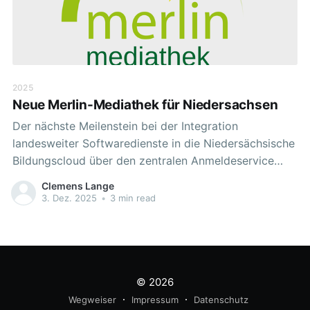
2025
Neue Merlin-Mediathek für Niedersachsen
Der nächste Meilenstein bei der Integration
landesweiter Softwaredienste in die Niedersächsische
Bildungscloud über den zentralen Anmeldeservice
moin.schule ist erreicht. Unter Federführung des NLQ
Clemens Lange
wurde die neue „Merlin-Mediathek“ ( https://merlin-
3. Dez. 2025
•
3 min read
mediathek.de ) über moin.schule ( https://moin.schule
) für alle Schulen in Niedersachsen, die eine offizielle
Schulnummer haben, angebunden. Was ist
© 2026
Wegweiser
Impressum
Datenschutz