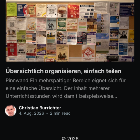
Übersichtlich organisieren, einfach teilen
Pinnwand Ein mehrspaltiger Bereich eignet sich für
eine einfache Übersicht. Der Inhalt mehrerer
Unterrichtsstunden wird damit beispielsweise
übersichtlich verfügbar. Aber auch zahlreiche
Christian Burrichter
Materialien für eine Arbeitsphase lassen sich damit
4. Aug. 2026
•
2 min read
differenziert bereitstellen, um z.B. in Gruppenarbeit
mehrere Arbeitsaufträge parallel umzusetzen. Ab
sofort kann ein mehrspaltiger Bereich noch besser als
© 2026