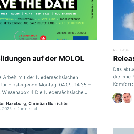
RELEASE
ildungen auf der MOLOL
Relea
Das aktue
die eine
ie Arbeit mit der Niedersächsischen
Komfort: Einzelne Themen aus einem Kurs können nu
igende Montag, 04.09. 14:35 –
genauso g
Teilen un
als grundlegendes Lern-Management-
ter Haseborg
,
Christian Burrichter
einer Kur
n niedersächsischen Schulen kostenfrei
. 2023
•
2 min read
schulüber
Als aktives Entwicklungsprojekt sind
sante Möglichkeiten für einen modernen
igitalen Werkzeugen integriert.