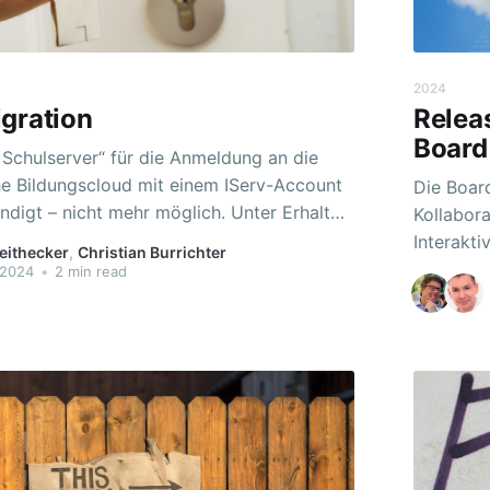
2024
gration
Relea
Board
 Schulserver“ für die Anmeldung an die
e Bildungscloud mit einem IServ-Account
Die Boar
t – nicht mehr möglich. Unter Erhalt
Kollabora
n ist eine Migration noch möglich! Das
Interakt
eithecker
,
Christian Burrichter
ahtlose Weiterarbeit in
einfacher. Das Etherpad wird auf dem Board einfa
 2024
•
2 min read
den Teams, z.B. für die Schulsozialarbeit
Teil eine
ng, oder im Unterricht mit Kursen und
einen pra
Gemeinsa