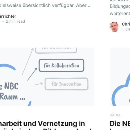
ielsweise übersichtlich verfügbar. Aber
Bildungsc
Materialien für eine Arbeitsphase lassen
weiterentwickelt. Innovation
urrichter
enziert bereitstellen, um z.B. in
DigitalPa
6
•
2 min read
Chri
ehrere Arbeitsaufträge parallel
„DigitalP
1. D
Lernmana
 eine
weiteren
und so z
RÄUME
rbeit und Vernetzung in
Die N