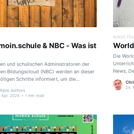
KURSE TEI
moin.schule & NBC - Was ist
World
Die World
Unterrich
gen und schulischen Administratoren der
News, De
en Bildungscloud (NBC) werden an dieser
nötigen Schritte informiert, um die
Chri
 Ihrer Schule mit dem Anmeldesystem
24. 
tiple authors
Wichtiger Hinweis:
 Apr. 2024
•
1 min read
oraussetzung für den Umzug ist, dass alle
 Konten in moin.schule angelegt sind