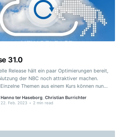
se 31.0
lle Release hält ein paar Optimierungen bereit,
 Nutzung der NBC noch attraktiver machen.
n
eteilt werden, wie ein vollständiger Kurs. Das
Hanno ter Haseborg
,
Christian Burrichter
d Importieren erfolgt ebenso wie beim Teilen
22. Feb. 2023
•
2 min read
skopie: konfigurierbar nur schulintern oder auch
greifend sowie zeitlich