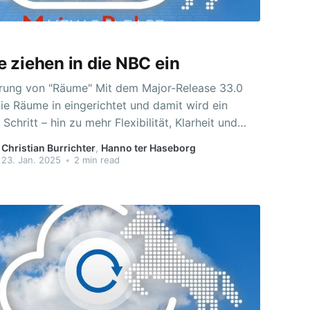
 ziehen in die NBC ein
 "Räume" Mit dem Major-Release 33.0
ie Räume in eingerichtet und damit wird ein
 Schritt – hin zu mehr Flexibilität, Klarheit und
eiten für die schulübergreifende Zusammenarbeit
Christian Burrichter
,
Hanno ter Haseborg
urse für
23. Jan. 2025
•
2 min read
lte und Teams für schulübergreifende
arbeit werden zugunsten eines integrierten
zepts der