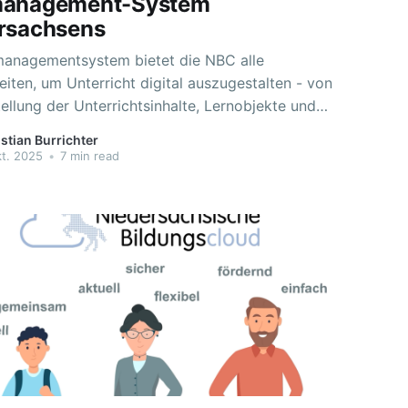
management-System
rsachsens
managementsystem bietet die NBC alle
iten, um Unterricht digital auszugestalten - von
ellung der Unterrichtsinhalte, Lernobjekte und
ber die Werkzeuge für das Lernen bis hin zu der
stian Burrichter
n- und Kursverwaltung. Inhalte in der NBC
kt. 2025
•
7 min read
abei so angelegt werden, dass sie auf die
ungen der eigenen Lerngruppen