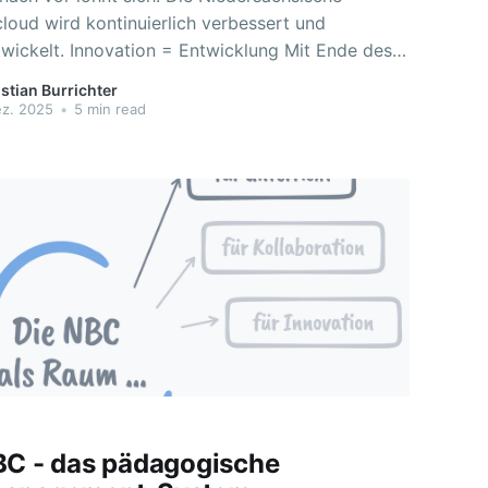
loud wird kontinuierlich verbessert und
 = Entwicklung Mit Ende des
kt Schule 2019-2024 wird die NBC offiziell kein
stian Burrichter
akt-Entwicklungsprojekt“ mehr sein. Als digitales
ez. 2025
•
5 min read
gementsystem wird sie dennoch immer
twickelt werden, um Funktionen zu vergrößern
ukünftigen Bedarfe gerecht zu werden.
BC - das pädagogische