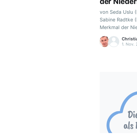
der Niede
von Seda Uslu (
Sabine Radtke (MK) Kollaboration ist ei
Merkmal der Nie
Ergebnisse unte
Christi
digitale Medien 
1. Nov.
von Lehrkräften
(z.B. Eickelmann
Implementierung