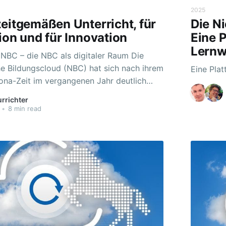
2025
eitgemäßen Unterricht, für
Die N
ion und für Innovation
Eine P
Lernw
NBC – die NBC als digitaler Raum Die
e Bildungscloud (NBC) hat sich nach ihrem
Eine Plat
rona-Zeit im vergangenen Jahr deutlich
t. Mit neuem Erscheinungsbild, größerem
urrichter
 und verbesserter Benutzerfreundlichkeit
•
8 min read
eiche neue Möglichkeiten, die Unterricht
en. Und mit dem neuen Schuljahr gibt