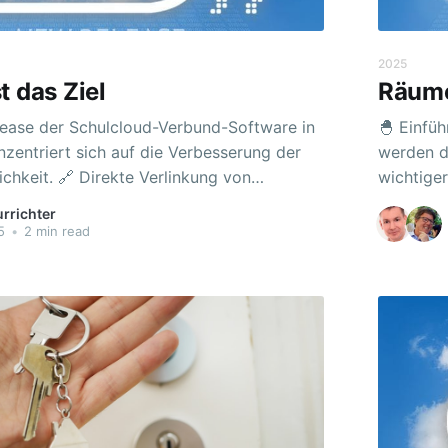
2025
t das Ziel
Räume
ease der Schulcloud-Verbund-Software in
🐣 Einführung von
nzentriert sich auf die Verbesserung der
werden d
e Verlinkung von
wichtiger
Möglichk
urrichter
rekt über einen Link aufgerufen werden.
vollzogen. Die bisherigen Arbeitsbereiche: K
5
•
2 min read
es solchen Links fokussiert der Browser
Lehrinha
 entsprechende Karte, was den Zugriff auf
Zusammen
Raumkon