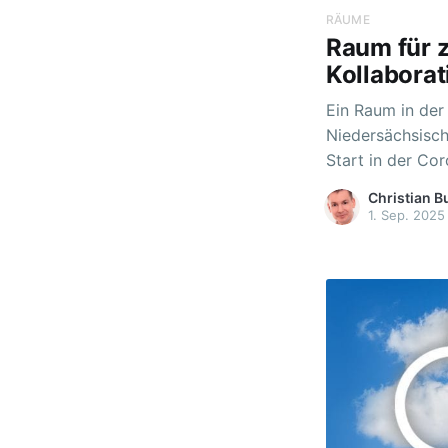
RÄUME
Raum für z
Kollaborat
Ein Raum in der 
Niedersächsisch
Start in der Co
weiterentwickel
Christian B
Funktionsumfang
1. Sep. 2025
bietet sie zahlr
bereichern könn