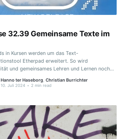
se 32.39 Gemeinsame Texte im
ds in Kursen werden um das Text-
tionstool Etherpad erweitert. So wird
ivität und gemeinsames Lehren und Lernen noch
ch als
Hanno ter Haseborg
,
Christian Burrichter
r Karte hinzugefügt und bietet viele Chancen für
10. Juli 2024
•
2 min read
ktischen Einsatz im täglichen Unterricht.
mes Schreiben und textliche Gruppenarbeiten