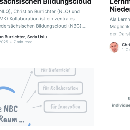
rsächsischen Bildungscloud
Lern
Niede
NLQ), Christian Burrichter (NLQ) und
n zentrales
Als Lern
dersächsischen Bildungscloud (NBC).
Möglichke
rschiedlicher Studien zeigen auf, dass
der Darst
an Burrichter
,
Seda Uslu
in unterrichtlichen Lehr-Lern-Prozessen
Medien ü
 2025
•
7 min read
Chri
 noch nicht umfassend genutzt werden
Nutzende
1. O
 & Drossel, 2020). Für die
können d
 digitaler Medien im
Anforder