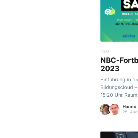
2023
NBC-Fortb
2023
Einführung in d
Bildungscloud – für Einste
15:20 Uhr Raum: Wissensbox 4 Die Niedersächsische
Bildungscloud 
Hanno 
System steht de
25. Aug
zur Verfügung. 
bereits interes
Unterricht mit d