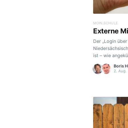
MOIN.SCHULE
Externe Mi
Der „Login über
Niedersächsisch
ist – wie angekündig
aller Nutzerdate
Boris H
ermöglicht die n
2. Aug.
schulübergreifen
oder Fachberatu