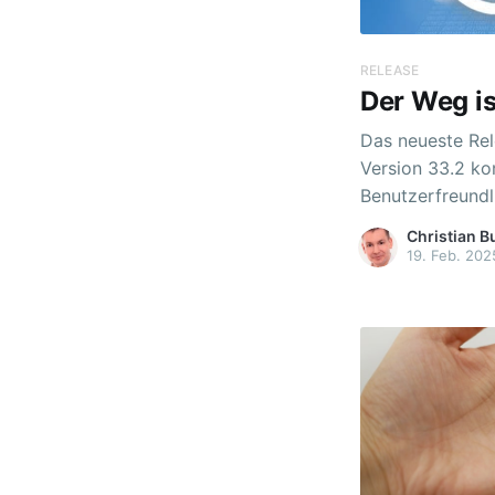
RELEASE
Der Weg is
Das neueste Rel
Version 33.2 ko
Benutzerfreundlichkeit. 🔗 Direkt
Lernkarten Ab sofort können einzelne Karten mit
Christian B
Lerninhalten di
19. Feb. 202
Beim Öffnen ein
automatisch die
spezifische