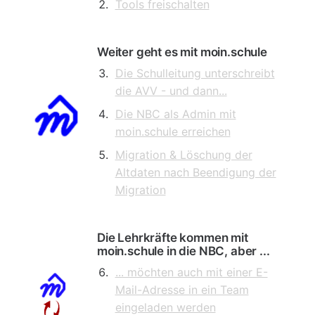
Tools freischalten
Weiter geht es mit moin.schule
Die Schulleitung unterschreibt
die AVV - und dann...
Die NBC als Admin mit
moin.schule erreichen
Migration & Löschung der
Altdaten nach Beendigung der
Migration
Die Lehrkräfte kommen mit
moin.schule in die NBC, aber ...
... möchten auch mit einer E-
Mail-Adresse in ein Team
eingeladen werden