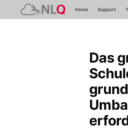
Home
Support
"
Das g
Schul
grund
Umba
erford