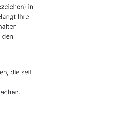
ezeichen) in
langt Ihre
halten
n den
n, die seit
machen.