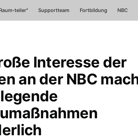
Raum-teiler"
Supportteam
Fortbildung
NBC
roße Interesse der
en an der NBC mach
legende
umaßnahmen
erlich