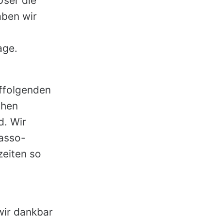
User die
aben wir
age.
ffolgenden
chen
d. Wir
asso-
zeiten so
wir dankbar