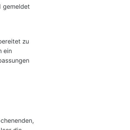
21 gemeldet
ereitet zu
m ein
npassungen
Wochenenden,