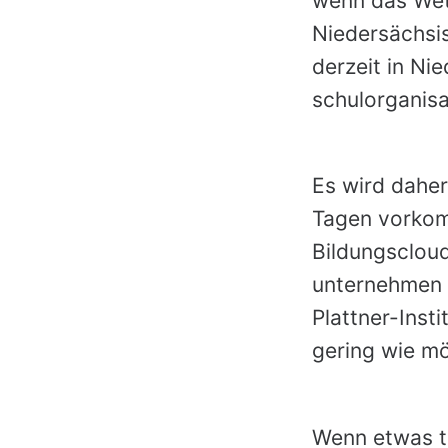
wenn das Wett
Niedersächsis
derzeit in Ni
schulorganis
Es wird dahe
Tagen vorkom
Bildungscloud
unternehmen
Plattner-Insti
gering wie mö
Wenn etwas tr