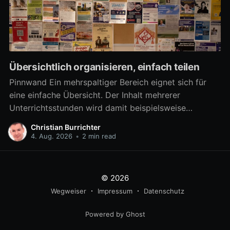
Übersichtlich organisieren, einfach teilen
Pinnwand Ein mehrspaltiger Bereich eignet sich für
eine einfache Übersicht. Der Inhalt mehrerer
Unterrichtsstunden wird damit beispielsweise
übersichtlich verfügbar. Aber auch zahlreiche
Christian Burrichter
Materialien für eine Arbeitsphase lassen sich damit
4. Aug. 2026
•
2 min read
differenziert bereitstellen, um z.B. in Gruppenarbeit
mehrere Arbeitsaufträge parallel umzusetzen. Ab
sofort kann ein mehrspaltiger Bereich noch besser als
© 2026
eine
Wegweiser
Impressum
Datenschutz
Powered by Ghost