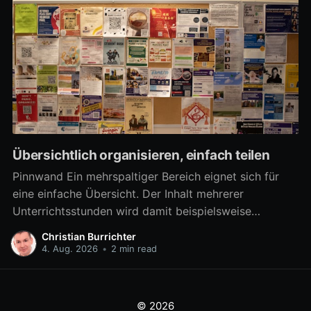
Übersichtlich organisieren, einfach teilen
Pinnwand Ein mehrspaltiger Bereich eignet sich für
eine einfache Übersicht. Der Inhalt mehrerer
Unterrichtsstunden wird damit beispielsweise
übersichtlich verfügbar. Aber auch zahlreiche
Christian Burrichter
Materialien für eine Arbeitsphase lassen sich damit
4. Aug. 2026
•
2 min read
differenziert bereitstellen, um z.B. in Gruppenarbeit
mehrere Arbeitsaufträge parallel umzusetzen. Ab
sofort kann ein mehrspaltiger Bereich noch besser als
© 2026