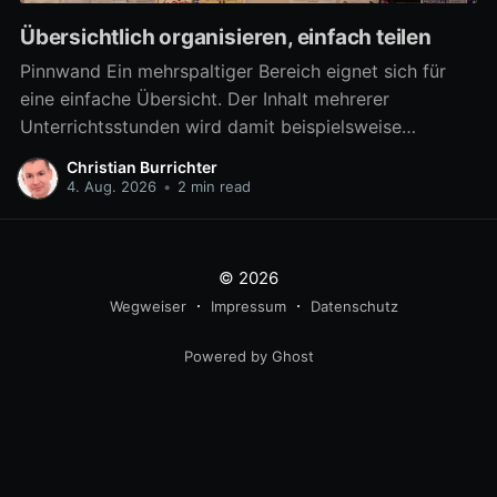
Übersichtlich organisieren, einfach teilen
Pinnwand Ein mehrspaltiger Bereich eignet sich für
eine einfache Übersicht. Der Inhalt mehrerer
Unterrichtsstunden wird damit beispielsweise
übersichtlich verfügbar. Aber auch zahlreiche
Christian Burrichter
Materialien für eine Arbeitsphase lassen sich damit
4. Aug. 2026
•
2 min read
differenziert bereitstellen, um z.B. in Gruppenarbeit
mehrere Arbeitsaufträge parallel umzusetzen. Ab
sofort kann ein mehrspaltiger Bereich noch besser als
© 2026
eine
Wegweiser
Impressum
Datenschutz
Powered by Ghost