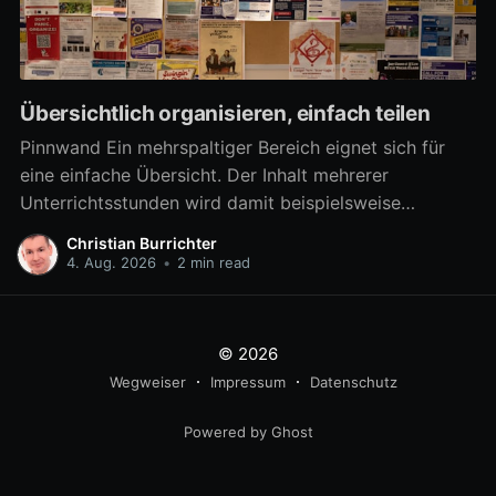
Übersichtlich organisieren, einfach teilen
Pinnwand Ein mehrspaltiger Bereich eignet sich für
eine einfache Übersicht. Der Inhalt mehrerer
Unterrichtsstunden wird damit beispielsweise
übersichtlich verfügbar. Aber auch zahlreiche
Christian Burrichter
Materialien für eine Arbeitsphase lassen sich damit
4. Aug. 2026
•
2 min read
differenziert bereitstellen, um z.B. in Gruppenarbeit
mehrere Arbeitsaufträge parallel umzusetzen. Ab
sofort kann ein mehrspaltiger Bereich noch besser als
© 2026
eine
Wegweiser
Impressum
Datenschutz
Powered by Ghost