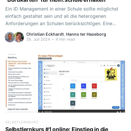
Ein ID Management in einer Schule sollte möglichst
einfach gestaltet sein und all die heterogenen
Anforderungen an Schulen berücksichtigen. Eine
große Herausforderung ist es, die Nutzenden mit dem
Christian Eckhardt
,
Hanno ter Haseborg
altersgerechten Zugang zu versorgen. Moin.schule
26. Juli 2024
•
4 min read
trägt mit zwei unterschiedlichen Methoden diesem
Anspruch Rechnung, um allen Nutzenden ihre
personalisierten Anmeldedaten zukommen zu
SELBSTLERNKURS
Selbstlernkurs #1 online: Einstieg in die