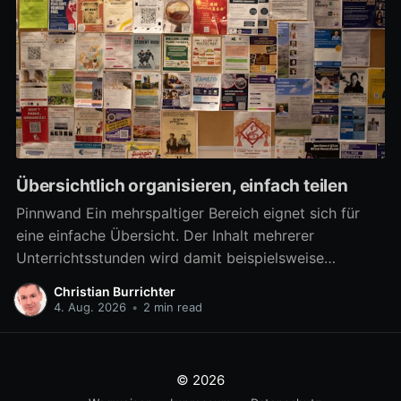
Übersichtlich organisieren, einfach teilen
Pinnwand Ein mehrspaltiger Bereich eignet sich für
eine einfache Übersicht. Der Inhalt mehrerer
Unterrichtsstunden wird damit beispielsweise
übersichtlich verfügbar. Aber auch zahlreiche
Christian Burrichter
Materialien für eine Arbeitsphase lassen sich damit
4. Aug. 2026
•
2 min read
differenziert bereitstellen, um z.B. in Gruppenarbeit
mehrere Arbeitsaufträge parallel umzusetzen. Ab
sofort kann ein mehrspaltiger Bereich noch besser als
© 2026
eine