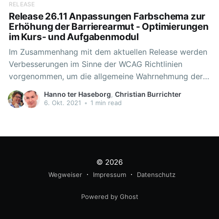
RELEASE
Release 26.11 Anpassungen Farbschema zur
Erhöhung der Barrierearmut - Optimierungen
im Kurs- und Aufgabenmodul
Im Zusammenhang mit dem aktuellen Release werden
Verbesserungen im Sinne der WCAG Richtlinien
vorgenommen, um die allgemeine Wahrnehmung der
Niedersächsischen Bildungscloud zu verbessern.
Hanno ter Haseborg
,
Christian Burrichter
WCAG steht für die Web Content Accessibilty
6. Okt. 2021
•
1 min read
Guidelines und sind eine Richtlinie für die barrierefreie
Gestaltung von Internetauftritten. Die Änderungen im
Bereich der Kontraste und somit der
© 2026
Wegweiser
Impressum
Datenschutz
Powered by Ghost