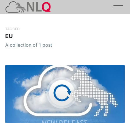
TAGGED
EU
A collection of 1 post