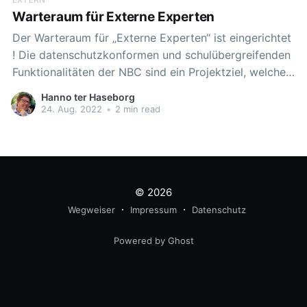
Warteraum für Externe Experten
Der Warteraum für „Externe Experten“ ist eingerichtet
! Die datenschutzkonformen und schulübergreifenden
Funktionalitäten der NBC sind ein Projektziel, welches
bereits im Forschungsprojekt bis 2021 erreicht
Hanno ter Haseborg
wurden. Im Zuge der länderübergreifenden
24. Aug. 2022
•
2 min read
Weiterentwicklung wurden Optimierungen
vorgenommen, die sich am Bedarf der Nutzenden
orientierten. Ein lang gehegter Wunsch ist nun
umgesetzt. Die Funktion der
© 2026
Wegweiser
Impressum
Datenschutz
Powered by Ghost