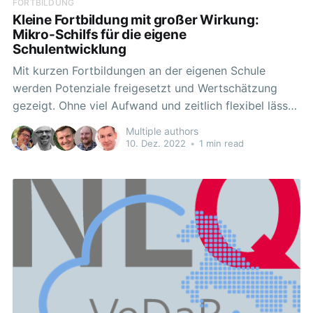
FORTBILDUNG
Kleine Fortbildung mit großer Wirkung:
Mikro-Schilfs für die eigene
Schulentwicklung
Mit kurzen Fortbildungen an der eigenen Schule
werden Potenziale freigesetzt und Wertschätzung
gezeigt. Ohne viel Aufwand und zeitlich flexibel lässt
sich schnell und einfach Wissen im eigenen Kollegium
Multiple authors
verbreiten. Schulinterne Lehrerfortbildungen
10. Dez. 2022
•
1 min read
ermöglichen mit relativ geringem Aufwand einen
schnellen horizontalen, schulinternen
Kompetenztransfer in das ganze Kollegium. In einem
Kurs auf der