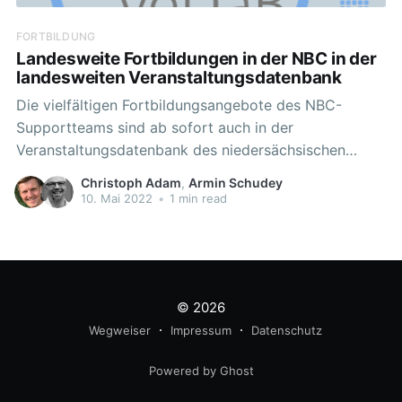
FORTBILDUNG
Landesweite Fortbildungen in der NBC in der
landesweiten Veranstaltungsdatenbank
Die vielfältigen Fortbildungsangebote des NBC-
Supportteams sind ab sofort auch in der
Veranstaltungsdatenbank des niedersächsischen
Landesinstituts für schulische Qualitätsentwicklung
Christoph Adam
,
Armin Schudey
abrufbar. > Die in der NBC stattfindenden
10. Mai 2022
•
1 min read
Fortbildungen stehen allen interessierten Lehrkräften
offen. Eine Übersicht und eine direkte
Anmeldemöglichkeit finden Sie auch unter n-
21.de/nbc-fortbildung [https://www.n-21.de/nbc-
fortbildung]. Unsere
© 2026
Wegweiser
Impressum
Datenschutz
Powered by Ghost