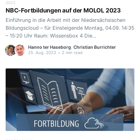
2023
NBC-Fortbildungen auf der MOLOL 2023
Einführung in die Arbeit mit der Niedersächsischen
Bildungscloud – für Einsteigende Montag, 04.09. 14:35
– 15:20 Uhr Raum: Wissensbox 4 Die
Niedersächsische Bildungscloud als grundlegendes
Hanno ter Haseborg
,
Christian Burrichter
Lern-Management-System steht den
25. Aug. 2023
•
2 min read
niedersächsischen Schulen kostenfrei zur Verfügung.
Als aktives Entwicklungsprojekt sind bereits
interessante Möglichkeiten für einen modernen
Unterricht mit digitalen Werkzeugen integriert.
Schulübergreifend