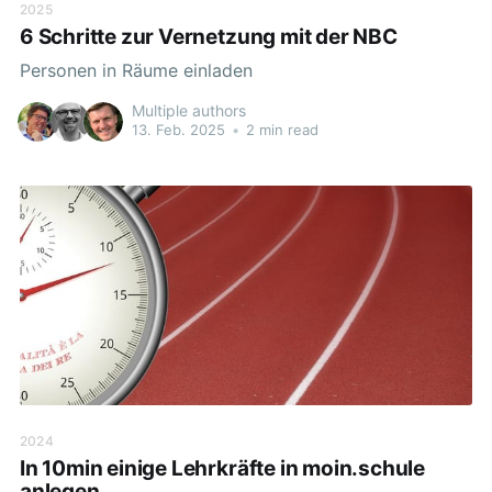
2025
6 Schritte zur Vernetzung mit der NBC
Personen in Räume einladen
Multiple authors
13. Feb. 2025
•
2 min read
2024
In 10min einige Lehrkräfte in moin.schule
anlegen