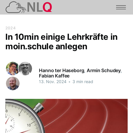
2024
In 10min einige Lehrkräfte in
moin.schule anlegen
Hanno ter Haseborg
,
Armin Schudey
,
Fabian Kaffee
13. Nov. 2024
•
3 min read