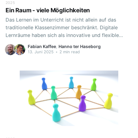
2025
Ein Raum - viele Möglichkeiten
Das Lernen im Unterricht ist nicht allein auf das
traditionelle Klassenzimmer beschränkt. Digitale
Lernräume haben sich als innovative und flexible
Alternativen etabliert, die es Lernenden ermöglichen,
Fabian Kaffee
,
Hanno ter Haseborg
Wissen auf eine interaktive und ansprechende Weise
13. Juni 2025
•
2 min read
zu erwerben. Diese Entwicklung hat nun auch Einzug
in die Niedersächsische Bildungscloud gehalten. Im
Folgenden soll ein