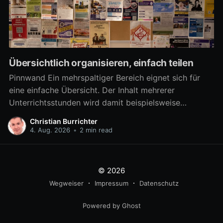
Übersichtlich organisieren, einfach teilen
Pinnwand Ein mehrspaltiger Bereich eignet sich für
eine einfache Übersicht. Der Inhalt mehrerer
Unterrichtsstunden wird damit beispielsweise
übersichtlich verfügbar. Aber auch zahlreiche
Christian Burrichter
Materialien für eine Arbeitsphase lassen sich damit
4. Aug. 2026
•
2 min read
differenziert bereitstellen, um z.B. in Gruppenarbeit
mehrere Arbeitsaufträge parallel umzusetzen. Ab
sofort kann ein mehrspaltiger Bereich noch besser als
© 2026
eine
Wegweiser
Impressum
Datenschutz
Powered by Ghost