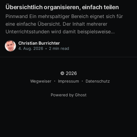
Übersichtlich organisieren, einfach teilen
Pinnwand Ein mehrspaltiger Bereich eignet sich für
eine einfache Übersicht. Der Inhalt mehrerer
Unterrichtsstunden wird damit beispielsweise
übersichtlich verfügbar. Aber auch zahlreiche
Christian Burrichter
Materialien für eine Arbeitsphase lassen sich damit
4. Aug. 2026
•
2 min read
differenziert bereitstellen, um z.B. in Gruppenarbeit
mehrere Arbeitsaufträge parallel umzusetzen. Ab
sofort kann ein mehrspaltiger Bereich noch besser als
© 2026
eine
Wegweiser
Impressum
Datenschutz
Powered by Ghost