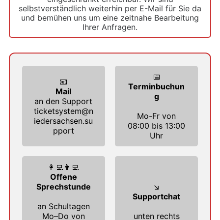
selbstverständlich weiterhin per E-Mail für Sie da
und bemühen uns um eine zeitnahe Bearbeitung
Ihrer Anfragen.
📅
📧
Terminbuchun
Mail
g
an den Support
ticketsystem@n
Mo-Fr von
iedersachsen.su
08:00 bis 13:00
pport
Uhr
👩‍💻👨‍💻
Offene
Sprechstunde
↘️
Supportchat
an Schultagen
Mo–Do von
unten rechts