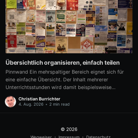
Übersichtlich organisieren, einfach teilen
Pinnwand Ein mehrspaltiger Bereich eignet sich für
eine einfache Übersicht. Der Inhalt mehrerer
Unterrichtsstunden wird damit beispielsweise
übersichtlich verfügbar. Aber auch zahlreiche
Christian Burrichter
Materialien für eine Arbeitsphase lassen sich damit
4. Aug. 2026
•
2 min read
differenziert bereitstellen, um z.B. in Gruppenarbeit
mehrere Arbeitsaufträge parallel umzusetzen. Ab
sofort kann ein mehrspaltiger Bereich noch besser als
© 2026
eine
Wegweiser
Impressum
Datenschutz