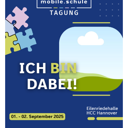
der Lehr­kräf­te-Com­mu­ni­ty, bie­tet
mo­bi­le.schu­le pra­xis­na­he Work­
shops, Vor­trä­ge und Dis­kus­sio­nen
zu The­men wie Lern­tools, Fake
News und di­gi­ta­lem Un­ter­richt.