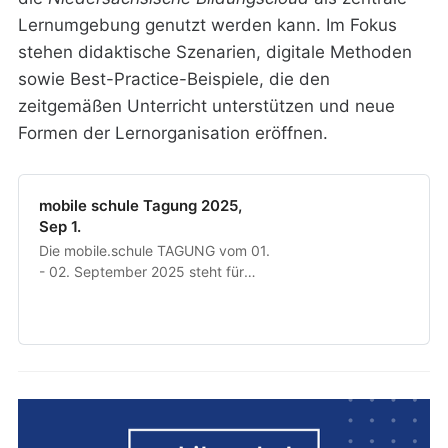
Lernumgebung genutzt werden kann. Im Fokus
stehen didaktische Szenarien, digitale Methoden
sowie Best-Practice-Beispiele, die den
zeitgemäßen Unterricht unterstützen und neue
Formen der Lernorganisation eröffnen.
mobile schule Tagung 2025,
Sep 1.
Die mo­bi­le.schu­le TA­GUNG vom 01.
- 02. Sep­tem­ber 2025 steht für
Ver­net­zung, Fort­bil­dung, Aus­tausch
und zeit­ge­mä­ße Bil­dung – von
Lehr­kräf­ten für Lehr­kräf­te. Hier
tref­fen sich Ein­stei­ger/-in­nen und
Pio­nier/-in­nen des di­gi­ta­len Leh­rens
und Ler­nens, um Best Prac­tices,
Tools und Me­tho­den zu tei­len. Seit
über zehn Jah­ren ge­wach­sen aus