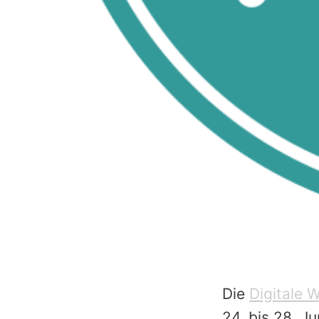
Die
Digitale
24. bis 28. J