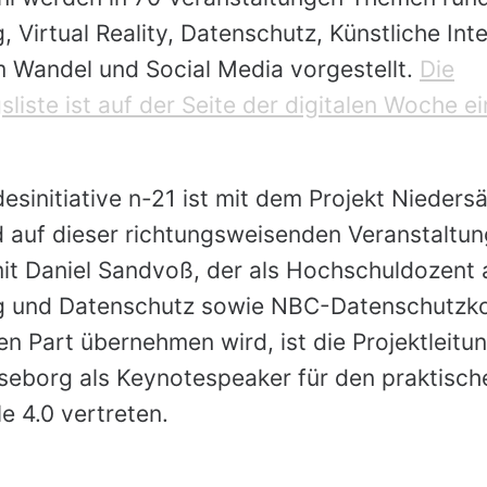
g, Virtual Reality, Datenschutz, Künstliche Inte
m Wandel und Social Media vorgestellt.
Die
sliste ist auf der Seite der digitalen Woche e
esinitiative n-21 ist mit dem Projekt Nieders
 auf dieser richtungsweisenden Veranstaltun
 Daniel Sandvoß, der als Hochschuldozent am
ung und Datenschutz sowie NBC-Datenschutzk
hen Part übernehmen wird, ist die Projektleitu
eborg als Keynotespeaker für den praktische
 4.0 vertreten.