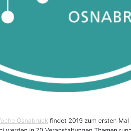
 Woche Osnabrück
findet 2019 zum ersten Mal 
uni werden in 70 Veranstaltungen Themen run