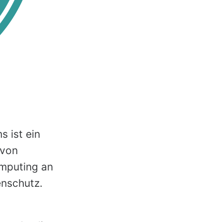
 ist ein
 von
omputing an
enschutz.