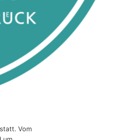
statt. Vom
d um