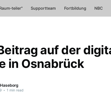
Raum-teiler"
Supportteam
Fortbildung
NBC
eitrag auf der digit
 in Osnabrück
 Haseborg
9
•
1 min read