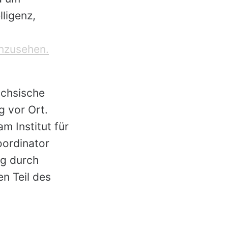
lligenz,
inzusehen.
ächsische
g vor Ort.
 Institut für
oordinator
ng durch
n Teil des