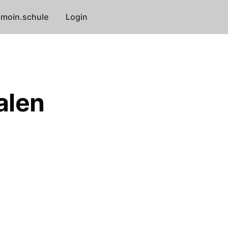
moin.schule
Login
alen