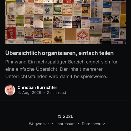
Übersichtlich organisieren, einfach teilen
Pinnwand Ein mehrspaltiger Bereich eignet sich für
eine einfache Übersicht. Der Inhalt mehrerer
Unterrichtsstunden wird damit beispielsweise
übersichtlich verfügbar. Aber auch zahlreiche
Christian Burrichter
Materialien für eine Arbeitsphase lassen sich damit
4. Aug. 2026
•
2 min read
differenziert bereitstellen, um z.B. in Gruppenarbeit
mehrere Arbeitsaufträge parallel umzusetzen. Ab
sofort kann ein mehrspaltiger Bereich noch besser als
© 2026
eine
Wegweiser
Impressum
Datenschutz