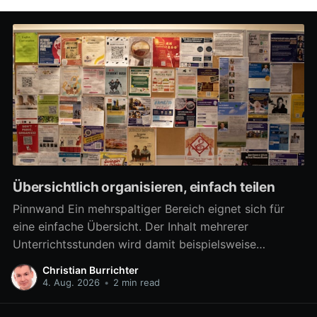
Übersichtlich organisieren, einfach teilen
Pinnwand Ein mehrspaltiger Bereich eignet sich für
eine einfache Übersicht. Der Inhalt mehrerer
Unterrichtsstunden wird damit beispielsweise
übersichtlich verfügbar. Aber auch zahlreiche
Christian Burrichter
Materialien für eine Arbeitsphase lassen sich damit
4. Aug. 2026
•
2 min read
differenziert bereitstellen, um z.B. in Gruppenarbeit
mehrere Arbeitsaufträge parallel umzusetzen. Ab