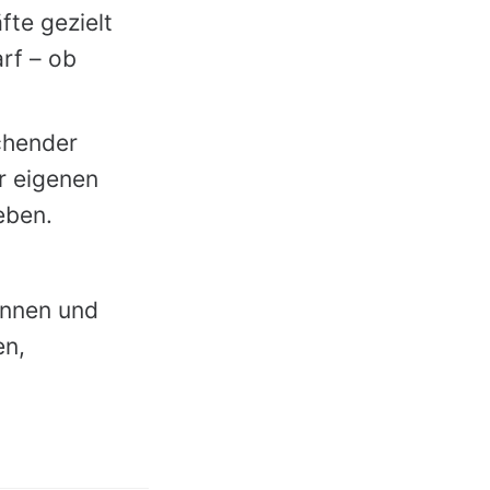
te gezielt
rf – ob
chender
r eigenen
eben.
innen und
en,