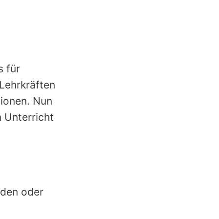
 für
 Lehrkräften
tionen. Nun
n Unterricht
aden oder