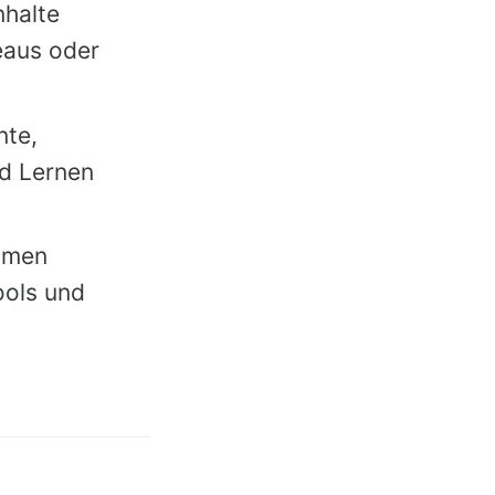
nhalte
veaus oder
nte,
d Lernen
hmen
ools und