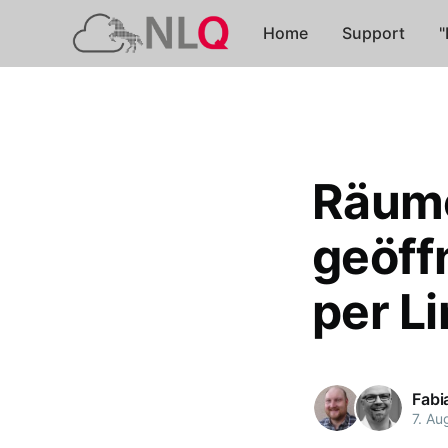
Home
Support
"
Räume
geöff
per L
Fabi
7. Au