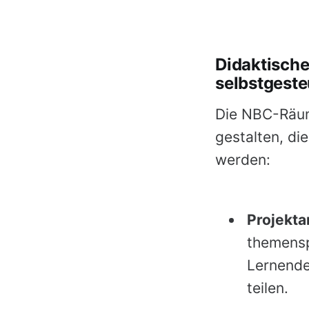
Didaktische
selbstgeste
Die NBC-Räume
gestalten, d
werden:
Projekta
themensp
Lernende
teilen.