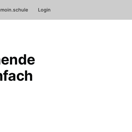
moin.schule
Login
nende
nfach