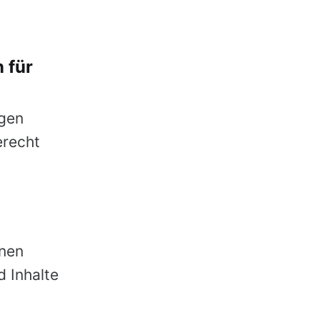
 für
ngen
erecht
enen
d Inhalte