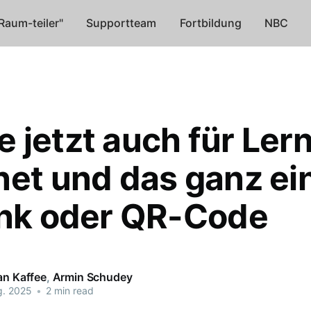
Raum-teiler"
Supportteam
Fortbildung
NBC
 jetzt auch für Ler
net und das ganz ei
ink oder QR-Code
an Kaffee
,
Armin Schudey
g. 2025
•
2 min read