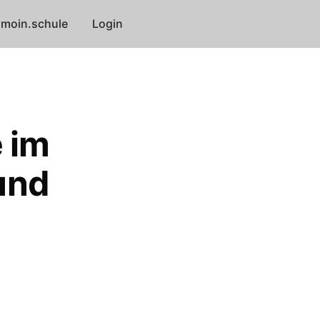
moin.schule
Login
 im
und