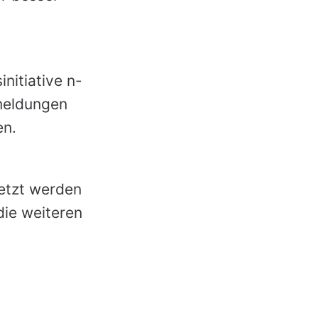
nitiative n-
meldungen
en.
etzt werden
die weiteren