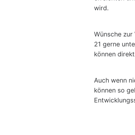
wird.
Wünsche zur W
21 gerne unt
können direk
Auch wenn ni
können so geh
Entwicklungs