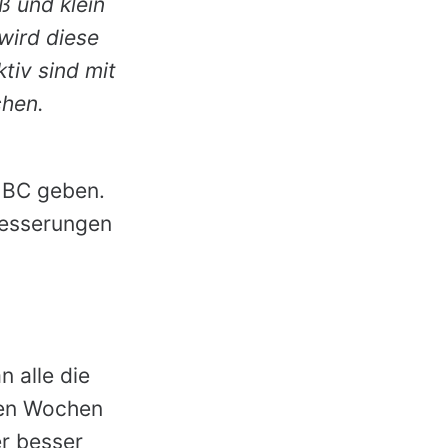
ß und klein
wird diese
tiv sind mit
chen.
NBC geben.
besserungen
n alle die
ten Wochen
r besser