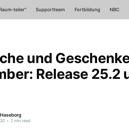
Raum-teiler"
Supportteam
Fortbildung
NBC
che und Geschenke
ber: Release 25.2 
 Haseborg
020
•
2 min read