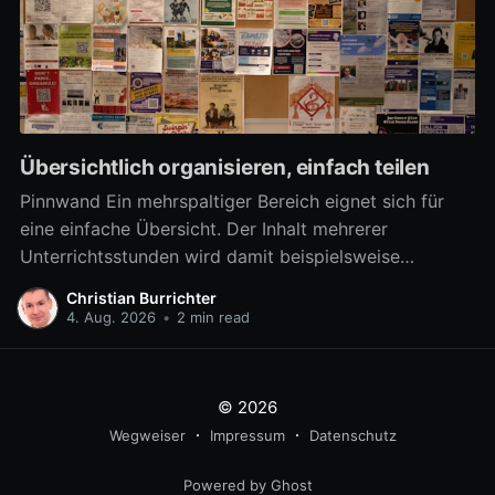
Übersichtlich organisieren, einfach teilen
Pinnwand Ein mehrspaltiger Bereich eignet sich für
eine einfache Übersicht. Der Inhalt mehrerer
Unterrichtsstunden wird damit beispielsweise
übersichtlich verfügbar. Aber auch zahlreiche
Christian Burrichter
Materialien für eine Arbeitsphase lassen sich damit
4. Aug. 2026
•
2 min read
differenziert bereitstellen, um z.B. in Gruppenarbeit
mehrere Arbeitsaufträge parallel umzusetzen. Ab
sofort kann ein mehrspaltiger Bereich noch besser als
© 2026
eine
Wegweiser
Impressum
Datenschutz
Powered by Ghost