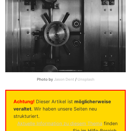
Photo by 
Jason Dent
 / 
Unsplash
Achtung!
Dieser Artikel ist
möglicherweise
veraltet
. Wir haben unsere Seiten neu
strukturiert.
Aktuelle Information zu diesem Thema
finden
Sie im Hilfe-Bereich.