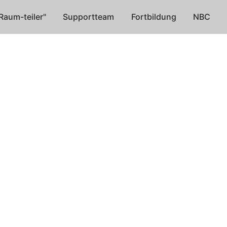
Raum-teiler"
Supportteam
Fortbildung
NBC