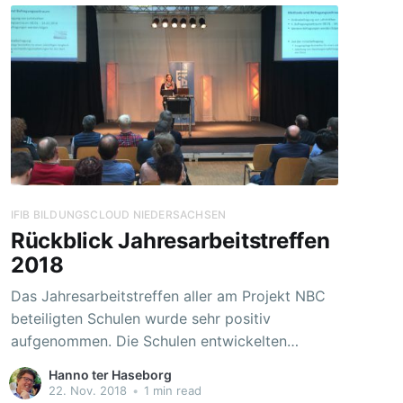
IFIB BILDUNGSCLOUD NIEDERSACHSEN
Rückblick Jahresarbeitstreffen
2018
Das Jahresarbeitstreffen aller am Projekt NBC
beteiligten Schulen wurde sehr positiv
aufgenommen. Die Schulen entwickelten
Projektideen, die in den kommenden Wochen
Hanno ter Haseborg
Eingang in den Unterricht der Schulen finden
22. Nov. 2018
•
1 min read