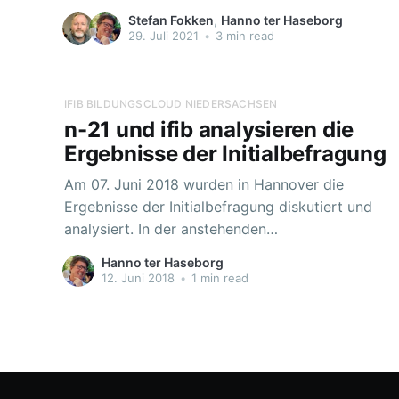
Niedersächsische Bildungscloud und somit
Stefan Fokken
,
Hanno ter Haseborg
wurde es Zeit für eine Zusammenkunft all der
29. Juli 2021
•
3 min read
Mitarbeiter*innen in der Geschäftsstelle von n-
21 in Hannover, die direkt mit der Betreuung der
krisenbedingten Projekterweiterung betraut
IFIB BILDUNGSCLOUD NIEDERSACHSEN
sind bzw. waren. Ziel war es hier, die Arbeit
n-21 und ifib analysieren die
Ergebnisse der Initialbefragung
Am 07. Juni 2018 wurden in Hannover die
Ergebnisse der Initialbefragung diskutiert und
analysiert. In der anstehenden
Landesprojektgruppensitzung werden die
Hanno ter Haseborg
Ergebnisse veröffentlicht und anschließend
12. Juni 2018
•
1 min read
allen Projektbeteiligten zugänglich gemacht.
Die detallierten Auswertungen der Schulen, die
mit über 50% des Kollegiums teilgenommen
haben, erhalten die Ergebnisse direkt von den
Wissenschaftlern aus Bremen.