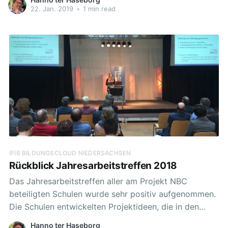
einer Cloudlösung in den unterrichtlichen Alltag
22. Jan. 2019
•
1 min read
gelingen kann.
IFIB BILDUNGSCLOUD NIEDERSACHSEN
Rückblick Jahresarbeitstreffen 2018
Das Jahresarbeitstreffen aller am Projekt NBC
beteiligten Schulen wurde sehr positiv aufgenommen.
Die Schulen entwickelten Projektideen, die in den
kommenden Wochen Eingang in den Unterricht der
Hanno ter Haseborg