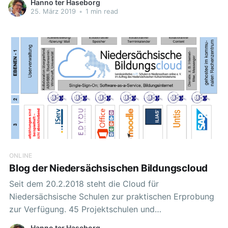
Hanno ter Haseborg
medienpädagogischen Berater aus den sechs
25. März 2019
•
1 min read
Regionen des Netzwerk Medienberatung weitergeben.
Diese multiplizieren in den jeweiligen
Regionalkonferenzen, sodass in diesen ausreichend
Ansprechpartner/-innen für die Schulgruppen ihres
Bereiches innerhalb
ONLINE
Blog der Niedersächsischen Bildungscloud
Seit dem 20.2.2018 steht die Cloud für
Niedersächsische Schulen zur praktischen Erprobung
zur Verfügung. 45 Projektschulen und
Projektfollowerschulen erarbeiten wie die Einbindung
Hanno ter Haseborg