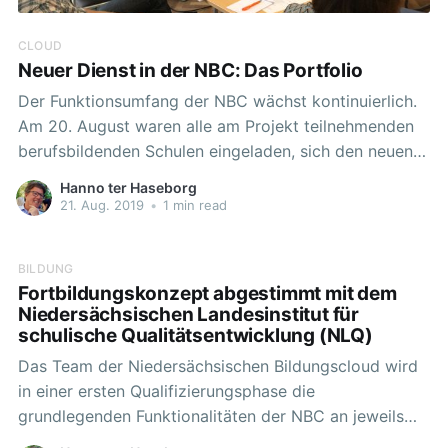
CLOUD
Neuer Dienst in der NBC: Das Portfolio
Der Funktionsumfang der NBC wächst kontinuierlich.
Am 20. August waren alle am Projekt teilnehmenden
berufsbildenden Schulen eingeladen, sich den neuen
Dienst von den Entwicklern der TU Hamburg-Harburg
Hanno ter Haseborg
und Uni Bremen aus erster Hand erklären zu lassen.
21. Aug. 2019
•
1 min read
Neben den Herren Staufenberg und Staden als
Experten für die Arbeit mit dem digitalen
BILDUNG
Fortbildungskonzept abgestimmt mit dem
Niedersächsischen Landesinstitut für
schulische Qualitätsentwicklung (NLQ)
Das Team der Niedersächsischen Bildungscloud wird
in einer ersten Qualifizierungsphase die
grundlegenden Funktionalitäten der NBC an jeweils
eine medienpädagogische Beraterin bzw. einen