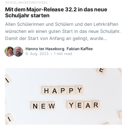
SCHULJAHRESWECHSEL
Mit dem Major-Release 32.2 in das neue
Schuljahr starten
Allen Schülerinnen und Schülern und den Lehrkräften
wünschen wir einen guten Start in das neue Schuljahr.
Damit der Start von Anfang an gelingt, wurde
während der unterrichtsfreien Zeit die Plattform durch
Hanno ter Haseborg
,
Fabian Kaffee
ein weiteres Feature ausgebaut. Das Spaltenboard ist
9. Aug. 2023
•
1 min read
in der ersten Ausbaustufe im Release zum
Schuljahresbeginn enthalten. Aufgrund der
Rückmeldungen