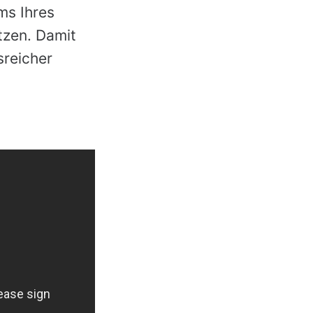
ms Ihres
tzen. Damit
sreicher