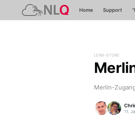
Home
Support
"
LERN-STORE
Merli
Merlin-Zugang
Chri
11. J