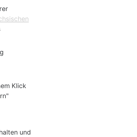
rer
chsischen
s
ng
nem Klick
rn"
halten und