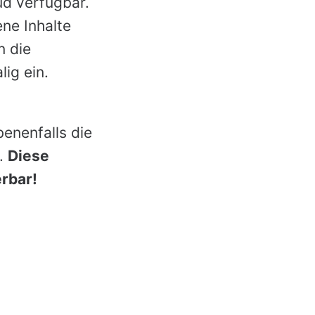
ud verfügbar.
ene Inhalte
n die
ig ein.
enenfalls die
.
Diese
erbar!