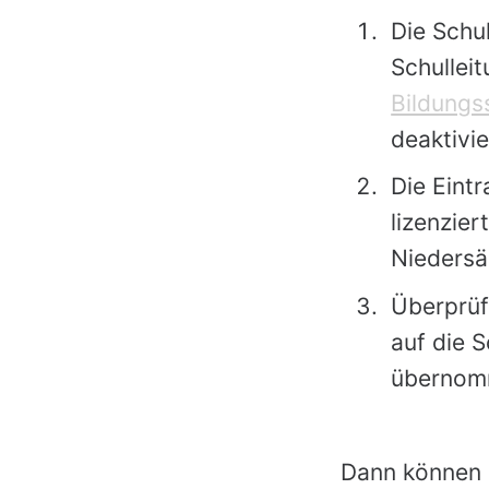
Die Schul
Schullei
Bildungs
deaktivie
Die Eint
lizenzier
Niedersä
Überprüf
auf die S
übernom
Dann können I