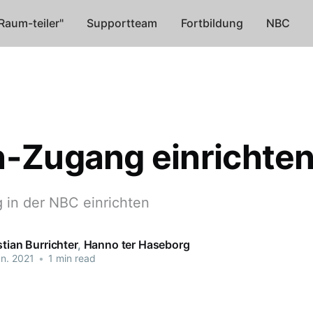
Raum-teiler"
Supportteam
Fortbildung
NBC
n-Zugang einrichte
 in der NBC einrichten
stian Burrichter
,
Hanno ter Haseborg
an. 2021
•
1 min read