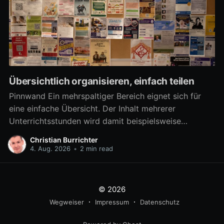
Übersichtlich organisieren, einfach teilen
Pinnwand Ein mehrspaltiger Bereich eignet sich für
eine einfache Übersicht. Der Inhalt mehrerer
Unterrichtsstunden wird damit beispielsweise
übersichtlich verfügbar. Aber auch zahlreiche
Christian Burrichter
Materialien für eine Arbeitsphase lassen sich damit
4. Aug. 2026
•
2 min read
differenziert bereitstellen, um z.B. in Gruppenarbeit
mehrere Arbeitsaufträge parallel umzusetzen. Ab
sofort kann ein mehrspaltiger Bereich noch besser als
© 2026
eine
Wegweiser
Impressum
Datenschutz