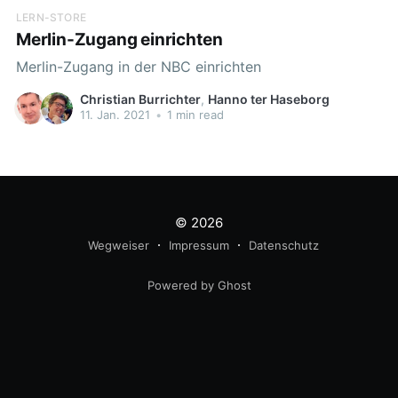
LERN-STORE
Merlin-Zugang einrichten
Merlin-Zugang in der NBC einrichten
Christian Burrichter
,
Hanno ter Haseborg
11. Jan. 2021
•
1 min read
© 2026
Wegweiser
Impressum
Datenschutz
Powered by Ghost