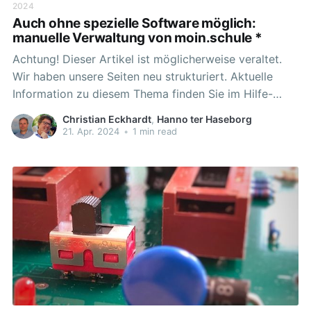
2024
Auch ohne spezielle Software möglich:
manuelle Verwaltung von moin.schule *
Achtung! Dieser Artikel ist möglicherweise veraltet.
Wir haben unsere Seiten neu strukturiert. Aktuelle
Information zu diesem Thema finden Sie im Hilfe-
Bereich. Um Lehrkräfte in den Schulen weitestgehend
Christian Eckhardt
,
Hanno ter Haseborg
von der IT Administration zu entlasten empfiehlt sich
21. Apr. 2024
•
1 min read
die Verwendung einer Schulverwaltungssoftware die
die Identitäten automatisiert an moin.schule
übermittelt. Das Land Niedersachsen