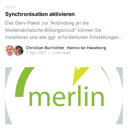
ISERV
Synchronisation aktivieren
Das IServ-Paket zur "Anbindung an die
Niedersächsische Bildungscloud" können Sie
installieren und alle ggf. erforderlichen Einstellungen
in Ruhe vornehmen. Wenn Sie die Konfiguration
Christian Burrichter
,
Hanno ter Haseborg
abgeschlossen haben, aktivieren Sie anschließend die
7. Apr. 2021
•
1 min read
Synchronisation.