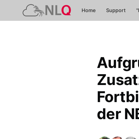
Home
Support
"
Aufgr
Zusat
Fortb
der N