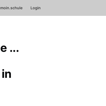
moin.schule
Login
 ...
 in