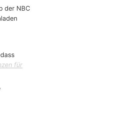
lb der NBC
nladen
 dass
zen für
e