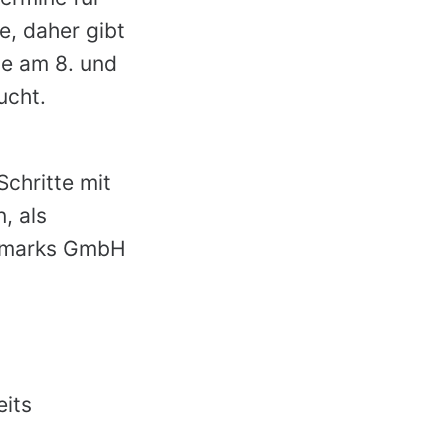
e, daher gibt
ne am 8. und
ucht.
chritte mit
, als
ermarks GmbH
its