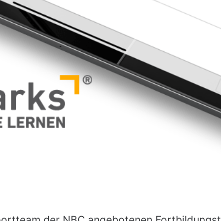
ortteam der NBC angebotenen Fortbildungst