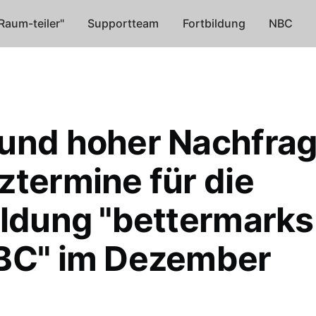
Raum-teiler"
Supportteam
Fortbildung
NBC
und hoher Nachfrage
ztermine für die
ildung "bettermarks
BC" im Dezember