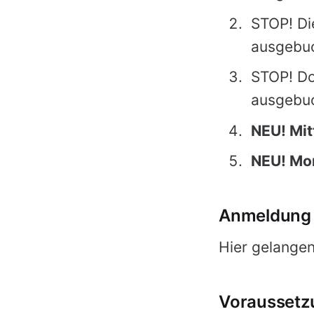
STOP! Di
ausgebuc
STOP! Do
ausgebuc
NEU! Mi
NEU! Mo
Anmeldun
Hier gelange
Voraussetz