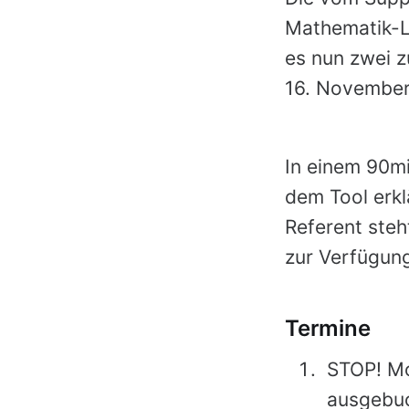
Mathematik-Le
es nun zwei 
16. November
In einem 90mi
dem Tool erkl
Referent ste
zur Verfügun
Termine
STOP! Mo
ausgebuc