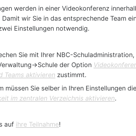
ngen werden in einer Videokonferenz innerha
 Damit wir Sie in das entsprechende Team ei
zwei Einstellungen notwendig.
rechen Sie mit Ihrer NBC-Schuladministration,
 Verwaltung->Schule der Option
Videokonferen
d Teams aktivieren
zustimmt.
 müssen Sie selber in Ihren Einstellungen di
eit im zentralen Verzeichnis aktivieren
.
s auf
ihre Teilnahme
!