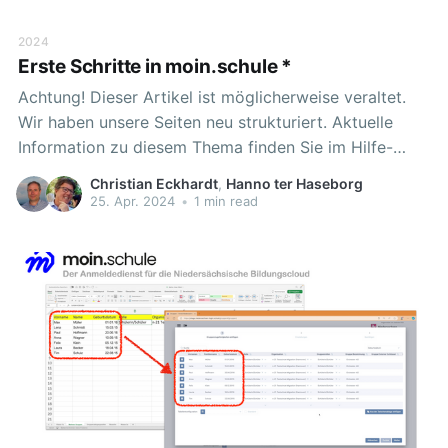
2024
Erste Schritte in moin.schule *
Achtung! Dieser Artikel ist möglicherweise veraltet.
Wir haben unsere Seiten neu strukturiert. Aktuelle
Information zu diesem Thema finden Sie im Hilfe-
Bereich. Nach erfolgreicher Anmeldung beim
Christian Eckhardt
,
Hanno ter Haseborg
Anmeldedienst möchten Sie als Schulleitung oder
25. Apr. 2024
•
1 min read
schulischer Administrator die Vorteile der neuen
Möglichkeiten der Niedersächsischen Bildungscloud
und der weiteren Online-Programme des Landes
Niedersachsen für Ihre