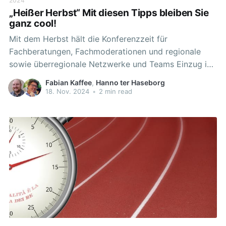
2024
„Heißer Herbst“ Mit diesen Tipps bleiben Sie
ganz cool!
Mit dem Herbst hält die Konferenzzeit für
Fachberatungen, Fachmoderationen und regionale
sowie überregionale Netzwerke und Teams Einzug in
der zentralen Lern- und Kommunikationsplattform des
Fabian Kaffee
,
Hanno ter Haseborg
Landes Niedersachsen. Die Umstellung auf das neue
18. Nov. 2024
•
2 min read
landesweite ID System ist nicht neu, wird aber
dennoch viele Kolleginnen und Kollegen erst bei der
Abschaltung im Sommer