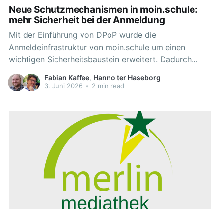
Neue Schutzmechanismen in moin.schule:
mehr Sicherheit bei der Anmeldung
Mit der Einführung von DPoP wurde die
Anmeldeinfrastruktur von moin.schule um einen
wichtigen Sicherheitsbaustein erweitert. Dadurch
werden Benutzerkonten besser geschützt und
Fabian Kaffee
,
Hanno ter Haseborg
moderne Sicherheitsstandards konsequent umgesetzt.
3. Juni 2026
•
2 min read