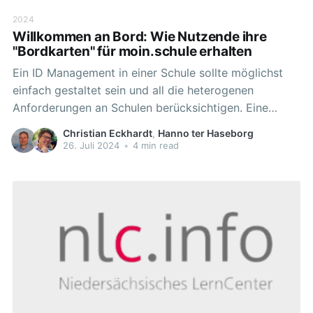
2024
Willkommen an Bord: Wie Nutzende ihre
"Bordkarten" für moin.schule erhalten
Ein ID Management in einer Schule sollte möglichst
einfach gestaltet sein und all die heterogenen
Anforderungen an Schulen berücksichtigen. Eine
große Herausforderung ist es, die Nutzenden mit dem
Christian Eckhardt
,
Hanno ter Haseborg
altersgerechten Zugang zu versorgen. Moin.schule
26. Juli 2024
•
4 min read
trägt mit zwei unterschiedlichen Methoden diesem
Anspruch Rechnung, um allen Nutzenden ihre
personalisierten Anmeldedaten zukommen zu