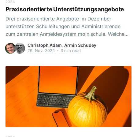
2024
Praxisorientierte Unterstützungsangebote
Drei praxisorientierte Angebote im Dezember
unterstützen Schulleitungen und Administrierende
zum zentralen Anmeldesystem moin.schule. Welche
Funktionen, Möglichkeiten und Vorteile bietet
Christoph Adam
,
Armin Schudey
Meine Online - Identität Niedersachsen? * M it wenig
26. Nov. 2024
•
3 min read
Administrationsaufwand - einfach, zentral und sicher *
O nline Anwendungen erreichbar - DSGVO-konform
und geräteunabhängig * I nklusive kostenfreies
Lernmanagementsystem (Niedersächsische
Bildungscloud) * N ur