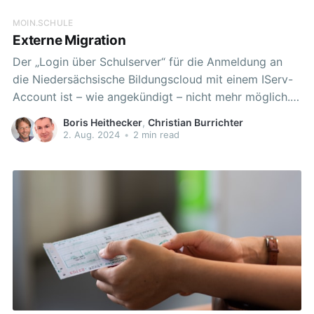
MOIN.SCHULE
Externe Migration
Der „Login über Schulserver“ für die Anmeldung an
die Niedersächsische Bildungscloud mit einem IServ-
Account ist – wie angekündigt – nicht mehr möglich.
Unter Erhalt aller Nutzerdaten ist eine Migration noch
Boris Heithecker
,
Christian Burrichter
möglich! Das ermöglicht die nahtlose Weiterarbeit in
2. Aug. 2024
•
2 min read
schulübergreifenden Teams, z.B. für die
Schulsozialarbeit oder Fachberatung, oder im
Unterricht mit Kursen und