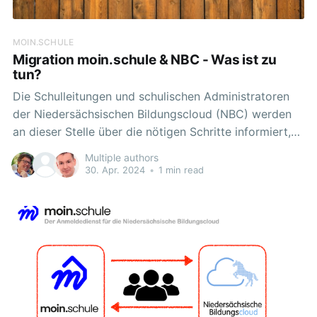
MOIN.SCHULE
Migration moin.schule & NBC - Was ist zu
tun?
Die Schulleitungen und schulischen Administratoren
der Niedersächsischen Bildungscloud (NBC) werden
an dieser Stelle über die nötigen Schritte informiert,
um die Benutzerkonten Ihrer Schule mit dem
Multiple authors
Anmeldesystem moin.schule zu verbinden. Wichtiger
30. Apr. 2024
•
1 min read
Hinweis: Entscheidende Voraussetzung für den
Umzug ist, dass alle zu migrierenden Konten in
moin.schule angelegt sind bevor der