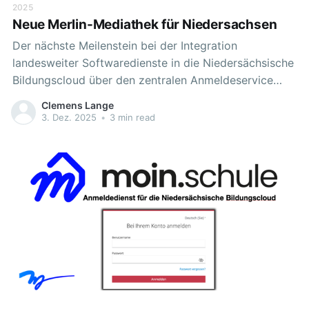
2025
Neue Merlin-Mediathek für Niedersachsen
Der nächste Meilenstein bei der Integration
landesweiter Softwaredienste in die Niedersächsische
Bildungscloud über den zentralen Anmeldeservice
moin.schule ist erreicht. Unter Federführung des NLQ
Clemens Lange
wurde die neue „Merlin-Mediathek“ ( https://merlin-
3. Dez. 2025
•
3 min read
mediathek.de ) über moin.schule ( https://moin.schule
) für alle Schulen in Niedersachsen, die eine offizielle
Schulnummer haben, angebunden. Was ist