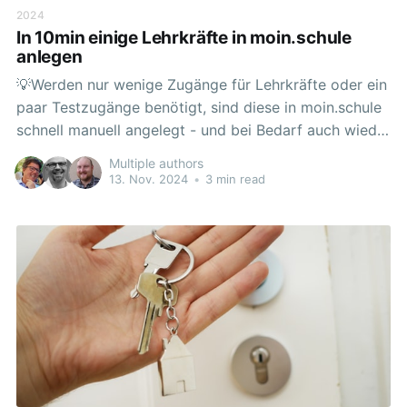
2024
In 10min einige Lehrkräfte in moin.schule
anlegen
💡Werden nur wenige Zugänge für Lehrkräfte oder ein
paar Testzugänge benötigt, sind diese in moin.schule
schnell manuell angelegt - und bei Bedarf auch wieder
gelöscht. Die hier gezeigten Schritte lassen sich auch
Multiple authors
auf größere Personengruppen übertragen. Als
13. Nov. 2024
•
3 min read
Grundlage dazu empfiehlt sich die ausführlichere
Dokumentation inklusive der Videos zu "