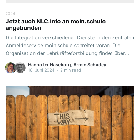
2024
Jetzt auch NLC.info an moin.schule
angebunden
Die Integration verschiedener Dienste in den zentralen
Anmeldeservice moin.schule schreitet voran. Die
Organisation der Lehrkräftefortbildung findet über
das NLC (Niedersächsisches LernCenter) statt. Die
Hanno ter Haseborg
,
Armin Schudey
Integration dieses Dienstes in das Angebot von
18. Juni 2024
•
2 min read
moin.schule stellt einen weiteren Meilenstein in der
Entwicklung des Anmeldeservices dar. Eine
zunehmende Vereinheitlichung der Anmeldungen für
niedersächsische